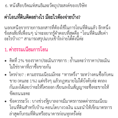
หนังสือบริคณห์สนธิและวัตถุประสงค์ของบริษัท
ค่าโอนที่ดินคิดอย่างไร มีอะไรต้องจ่ายบ้าง?
นอกเหนือจากรายการเอกสารที่ต้องใช้ในการโอนที่ดินแล้ว อีกหนึ่ง
ข้อสงสัยที่เพื่อนๆ น่าจะอยากรู้คำตอบที่สุดคือ “โอนที่ดินเสียค่า
อะไรบ้าง?” สามารถสรุปแบบเข้าใจง่ายได้ดังนี้ค่ะ
1. ค่าธรรมเนียมการโอน
คิดที่ 2% ของราคาประเมินราชการ : ย้ำนะคะว่าราคาประเมิน
ไม่ใช่ราคาที่เราซื้อขายกัน
ใครจ่าย? : ตามธรรมเนียมมักจะ “หารครึ่ง” ระหว่างคนซื้อกับคน
ขาย (คนละ 1%) แต่จริงๆ แล้วกฎหมายไม่ได้บังคับค่ะ ตกลง
กันเองได้เลยว่าจะให้ใครออก เขียนลงในสัญญาจะซื้อจะขายให้
ชัดเจนนะคะ
ข้อควรระวัง : บางช่วงรัฐบาลอาจมีมาตรการลดค่าธรรมเนียม
โอนที่ดินสำหรับบ้าน-คอนโดบางวงเงิน แนะนำให้เช็กมาตรการ
ล่าสุดกับกรมที่ดินหรือธนาคารก่อนทุกครั้งค่ะ