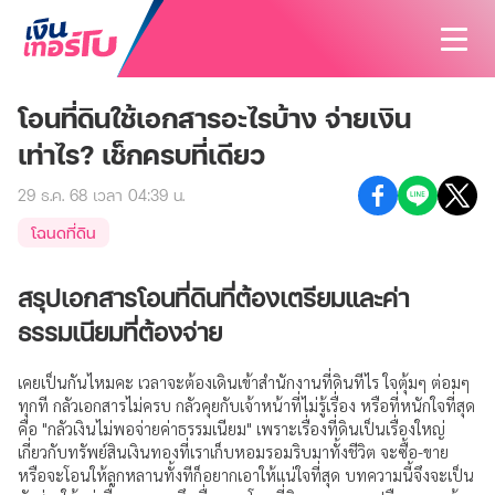
โอนที่ดินใช้เอกสารอะไรบ้าง จ่ายเงิน
สนใจสินเชื่อ
เท่าไร? เช็กครบที่เดียว
สนใจประกัน
สินเชื่อทั้งหมด
29 ธ.ค. 68 เวลา 04:39 น.
บทความ
ประกันทั้งหมด
สินเชื่อรถมอเตอร์ไซค์
โฉนดที่ดิน
ค้นหาสาขา
ประกันรถมอเตอร์ไซค์
สินเชื่อรถยนต์
สรุปเอกสารโอนที่ดินที่ต้องเตรียมและค่า
นักลงทุนสัมพันธ์
ประกันรถยนต์
สินเชื่อรถแทรกเตอร์
ธรรมเนียมที่ต้องจ่าย
เกี่ยวกับเรา
ประกันสุขภาพและโรคร้ายแรง
สินเชื่อโฉนดที่ดิน
เคยเป็นกันไหมคะ เวลาจะต้องเดินเข้าสำนักงานที่ดินทีไร ใจตุ้มๆ ต่อมๆ
ติดต่อเรา
รู้จักเงินเทอร์โบ
ทุกที กลัวเอกสารไม่ครบ กลัวคุยกับเจ้าหน้าที่ไม่รู้เรื่อง หรือที่หนักใจที่สุด
ประกันอุบัติเหตุ
คือ "กลัวเงินไม่พอจ่ายค่าธรรมเนียม" เพราะเรื่องที่ดินเป็นเรื่องใหญ่
วิสัยทัศน์และพันธกิจ
เกี่ยวกับทรัพย์สินเงินทองที่เราเก็บหอมรอมริบมาทั้งชีวิต จะซื้อ-ขาย
ประกันบ้านและคอนโด
หรือจะโอนให้ลูกหลานทั้งทีก็อยากเอาให้แน่ใจที่สุด บทความนี้จึงจะเป็น
บริษัทฯ และวัฒนธรรมองค์กร