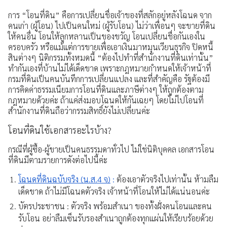
การ “โอนที่ดิน” คือการเปลี่ยนชื่อเจ้าของที่สลักอยู่หลังโฉนด จาก
การเปิดเผยข้อมูล
คนเก่า (ผู้โอน) ไปเป็นคนใหม่ (ผู้รับโอน) ไม่ว่าเพื่อนๆ จะขายที่ดิน
ให้คนอื่น โอนให้ลูกหลานเป็นของขวัญ โอนเปลี่ยนชื่อกันเองใน
ช่องทางการแจ้งเบาะแส / ร้องเรียน
ครอบครัว หรือแม้แต่การขายเพื่อเอาเงินมาหมุนเวียนธุรกิจ ปิดหนี้
สินต่างๆ นิติกรรมทั้งหมดนี้ “ต้องไปทำที่สำนักงานที่ดินเท่านั้น”
ทำกันเองที่บ้านไม่ได้เด็ดขาด เพราะกฎหมายกำหนดให้เจ้าหน้าที่
กรมที่ดินเป็นคนบันทึกการเปลี่ยนแปลง และที่สำคัญคือ รัฐต้องมี
การคิดค่าธรรมเนียมการโอนที่ดินและภาษีต่างๆ ให้ถูกต้องตาม
กฎหมายด้วยค่ะ ถ้าแค่ส่งมอบโฉนดให้กันเฉยๆ โดยไม่ไปโอนที่
สำนักงานที่ดินถือว่ากรรมสิทธิ์ยังไม่เปลี่ยนค่ะ
โอนที่ดินใช้เอกสารอะไรบ้าง?
กรณีที่ผู้ซื้อ-ผู้ขายเป็นคนธรรมดาทั่วไป ไม่ใช่นิติบุคคล เอกสารโอน
ที่ดินมีตามรายการดังต่อไปนี้ค่ะ
โฉนดที่ดินฉบับจริง (น.ส.4 จ)
:
ต้องเอาตัวจริงไปเท่านั้น ห้ามลืม
เด็ดขาด ถ้าไม่มีโฉนดตัวจริง เจ้าหน้าที่โอนให้ไม่ได้แน่นอนค่ะ
บัตรประชาชน : ตัวจริง พร้อมสำเนา ของทั้งฝั่งคนโอนและคน
รับโอน อย่าลืมเซ็นรับรองสำเนาถูกต้องทุกแผ่นให้เรียบร้อยด้วย