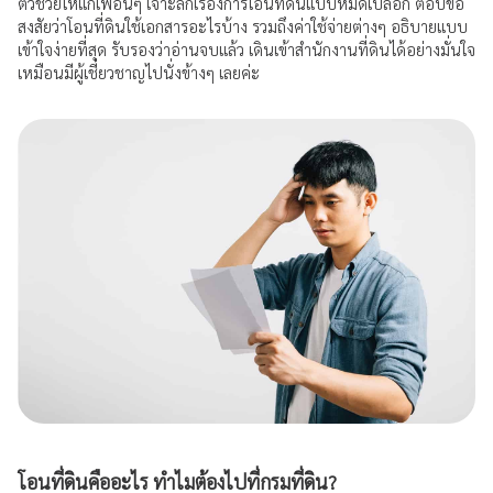
ตัวช่วยให้แก่เพื่อนๆ เจาะลึกเรื่องการโอนที่ดินแบบหมดเปลือก ตอบข้อ
สงสัยว่าโอนที่ดินใช้เอกสารอะไรบ้าง รวมถึงค่าใช้จ่ายต่างๆ อธิบายแบบ
ประสบการณ์ลูกค้า
เข้าใจง่ายที่สุด รับรองว่าอ่านจบแล้ว เดินเข้าสำนักงานที่ดินได้อย่างมั่นใจ
เหมือนมีผู้เชี่ยวชาญไปนั่งข้างๆ เลยค่ะ
คำถามที่พบบ่อย
ร่วมงานกับเรา
เรื่องราวใหม่ๆ
ข่าวสาร กิจกรรม และโปรโมชัน
วิดีโอเงินเทอร์โบ
ข้อมูลต่างๆ
เงื่อนไขการใช้งานเว็บไซต์
การคุ้มครองข้อมูลส่วนบุคคล
โอนที่ดินคืออะไร ทำไมต้องไปที่กรมที่ดิน?
ประกาศดอกเบี้ยและค่าธรรมเนียม