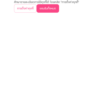
ศึกษารายละเอียดการใช้คุกกี้ได้ โดยคลิก "การตั้งค่าคุกกี้"
เกี่ยวกับเรา
การตั้งค่าคุกกี้
ยอมรับทั้งหมด
วิสัยทัศน์และพันธกิจ
บริษัทฯ และวัฒนธรรมองค์กร
ประสบการณ์ลูกค้า
คำถา
ข้อมูลต่างๆ
เงื่อนไขการใช้งานเว็บไซต์
การคุ้มครองข้อมูลส่วนบุคคล
ประกาศอัตราดอกเบี
ติดต่อเรา
บริษัท เงินเทอร์โบ จำกัด (มหาชน)
สำนักงานใหญ่
500 หมู่ 3 ถนนติวานนท์ ตำบลบ้านใหม่ อำเภอปากเกร็ด
จังหวัดนนทบุรี 11120
02-857-8888
ค้นหาสาขาใกล้คุณ
ดาวน์โหลดแอปพลิเคชันเงินเทอร์โบ
เงื่อนไขการใช้งานเว็บไซต์
การคุ้มครองข้อมูลส่วนบุคคล