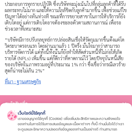
ประกอบการทุกรายปฏิบัติ ซึ่งบริษัทจะมุ่งเน้นไปที่กลุ่มลูกค้าที่ได้รับ
ผลกระทบไม่มาก และให้ความใกล้ชิดกับลูกค้ามากขึ้น เพื่อช่วยแก้ไข
ปัญหาได้อย่างทันท่วงที ขณะที่การขยายสาขาในการให้บริการก็ยัง
เติบโตอยู่ แต่การเติบโตอาจต้องชะลอตัวตามสถานการณ์ เพื่อรอ
ช่วงเวลาที่เหมาะสม
“บริษัทมีการปรับกลยุทธ์การปล่อยสินเชื่อให้รัดกุมมากขึ้นตั้งแต่โค
วิดระบาดรอบแรก โดยผ่านมาแล้ว 1 ปีครึ่ง มั่นใจมากว่าสามารถ
บริหารจัดการได้ แต่ทั้งนี้ทั้งนั้นก็ยังทำให้สัดส่วนหนี้ที่ไม่ก่อให้เกิด
รายได้ (NPLs) เพิ่มขึ้น แต่ก็ดีกว่าที่คาดกาณ์ไว้ โดยปัจจุบันหนี้เสีย
ของบริษัทในภาพรวมอยู่ที่ประมาณ 1% กว่า ซึ่งเชื่อว่ากรณีเลวร้าย
สุดก็น่าจะไม่เกิน 2%”
ที่มา : ฐานเศรษฐกิจ
สนใจสินเชื่อ
เว็บไซต์นี้ใช้คุกกี้
สินเชื่อรถมอเตอร์ไซค์
สินเชื่อรถยนต์
สินเชื่อรถแทรกเตอร์
สินเชื่อโฉนดที่ดิน
เราขออนุญาตใช้คุกกี้ (Cookie) เพื่อเพิ่มประสิทธิภาพและความพึงพอใจ
สนใจประกัน
ของท่านในการได้รับการเสนอข้อมูลและเนื้อหาต่างๆ ทั้งนี้ ท่านมั่นใจได้ว่าเรา
จะดูแลและรักษาความปลอดภัยข้อมูลของท่านเป็นอย่างดี ท่านสามารถ
ประกันรถมอเตอร์ไซค์
ประกันรถยนต์
ประกันสุขภาพและโรคร้ายแรง
ประกันอุ