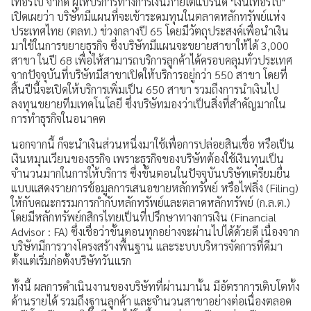
เทอร์โบ จำกัด ผู้ให้บริการทางการเงินภายใต้แบรนด์ "เงินเทอร์โบ"
เปิดเผยว่า บริษัทมีแผนที่จะเข้าระดมทุนในตลาดหลักทรัพย์แห่ง
ประสบการณ์ลูกค้า
ประเทศไทย (ตลท.) ช่วงกลางปี 65 โดยมีวัตถุประสงค์เพื่อนำเงิน
มาใช้ในการขยายธุรกิจ ซึ่งบริษัทมีแผนจะขยายสาขาให้ได้ 3,000
คำถามที่พบบ่อย
สาขา ในปี 68 เพื่อให้สามารถบริการลูกค้าได้ครอบคลุมทั่วประเทศ
จากปัจจุบันที่บริษัทมีสาขาเปิดให้บริการอยู่กว่า 550 สาขา โดยที่
ร่วมงานกับเรา
สิ้นปีนี้จะเปิดให้บริการเพิ่มเป็น 650 สาขา รวมถึงการนำเงินไป
ลงทุนขยายทีมเทคโนโลยี ซึ่งบริษัทมองว่าเป็นสิ่งที่สำคัญมากใน
การทำธุรกิจในอนาคต
เรื่องราวใหม่ๆ
นอกจากนี้ ก็จะนำเงินส่วนหนึ่งมาใช้เพื่อการปล่อยสินเชื่อ หรือเป็น
ข่าวสาร กิจกรรม และโปรโมชัน
เงินหมุนเวียนของธุรกิจ เพราะธุรกิจของบริษัทต้องใช้เงินทุนเป็น
จำนวนมากในการให้บริการ ซึ่งขั้นตอนในปัจจุบันบริษัทเตรียมยื่น
วิดีโอเงินเทอร์โบ
แบบแสดงรายการข้อมูลการเสนอขายหลักทรัพย์ หรือไฟลิ่ง (Filing)
ให้กับคณะกรรมการกำกับหลักทรัพย์และตลาดหลักทรัพย์ (ก.ล.ต.)
ข้อมูลต่างๆ
โดยมีหลักทรัพย์กสิกรไทยเป็นที่ปรึกษาทางการเงิน (Financial
Advisor : FA) ซึ่งเชื่อว่าขั้นตอนทุกอย่างจะผ่านไปได้ด้วยดี เนื่องจาก
เงื่อนไขการใช้งานเว็บไซต์
บริษัทมีการวางโครงสร้างพื้นฐาน และระบบบริหารจัดการที่ดีมา
ตั้งแต่เริ่มก่อตั้งบริษัทวันแรก
การคุ้มครองข้อมูลส่วนบุคคล
ทั้งนี้ ผลการดำเนินงานของบริษัทที่ผ่านมานั้น มีอัตราการเติบโตทั้ง
ด้านรายได้ รวมถึงฐานลูกค้า และจำนวนสาขาอย่างต่อเนื่องตลอด
ประกาศดอกเบี้ยและค่าธรรมเนียม