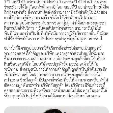
3 ปี โดยปี 63 บริษัทมีรายได้โตขึ้น 3 เท่าจากปี 62 ส่วนปี 64 คาด
ว่าจะมีรายได้โตเกือบเท่าตัวจากปีก่อน ขณะที่ปี 65 น่าจะมีรายได้โต
การเปิดเผยข้อมูล
อีกเกือบเท่าตัว ซึ่งการเติบโตดังกล่าวมาจากปัจจัยสำคัญในเรื่องของ
การให้บริการที่มีความรวดเร็ว จริงใจ ให้เกียรติ ตรงไปตรงมา
ช่องทางการแจ้งเบาะแส / ร้องเรียน
สามารถตอบโจทย์ความต้องการของกลุ่มลูกค้าได้อย่างตรงจุด รวม
ถึงการเปิดให้บริการ 7 วันต่อสัปดาห์ทุกสาขา สามารถรับเงินได้
ทันที โดยมองว่าเป็นสิ่งที่บริษัทมีมากกว่าผู้ให้บริการรายอื่น ซึ่งมีผล
ทำให้บริษัทมีอัตราการเติบโตของธุรกิจสูงที่สุดในอุตสาหกรรมนี้
อย่างไรก็ดี จากรูปแบบการให้บริการดังกล่าวได้กลายเป็นกลยุทธ์
ทางการตลาดที่สำคัญของบริษัท เพราะลูกค้าส่วนใหญ่ที่เพิ่มมาก
ขึ้นมาจากการแนะนำกันแบบปากต่อปากของลูกค้าที่เคยใช้บริการ
สินเชื่อของบริษัท โดยบริษัทจะปลูกฝังวัฒนธรรมองค์กรให้กับ
พนักงาน ซึ่งจะมุ่งเน้นการให้ความสำคัญกับลูกค้าเป็นลำดับแรก อีก
ทั้งยังมีความเข้าใจสภาพคล่องทางการเงินของลูกค้าที่อาจจะไม่
สม่ำเสมอ ซึ่งเมื่อลูกค้ามีปัญหาก็พร้อมที่จะให้ความช่วยเหลือ ทำให้
เกิดความผูกพันระหว่างบริษัทกับลูกค้า โดยบริษัทจะมีทีมสำรวจที่
คอยสอบถามความพึงพอใจอย่างสม่ำเสมอ ไม่ใช่เฉพาะวันแรกที่ได้
รับการอนุมัติเงินกู้ ซึ่งบริษัทจะได้คะแนนเกือบเต็มมาโดยตลอด