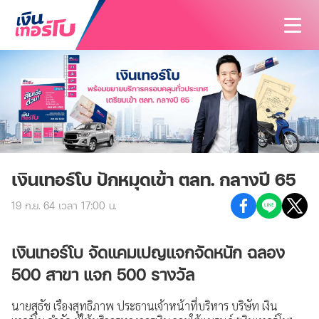
สนใจสินเชื่อ
สนใจประกัน
สินเชื่อทั้งหมด
บทความ
ประกันทั้งหมด
สินเชื่อรถมอเตอร์ไซค์
ค้นหาสาขา
ประกันรถมอเตอร์ไซค์
สินเชื่อรถยนต์
เงินเทอร์โบ ปักหมุดเข้า ตลท. กลางปี 65
นักลงทุนสัมพันธ์
ประกันรถยนต์
สินเชื่อรถแทรกเตอร์
19 ก.ย. 64 เวลา 17:00 น.
เกี่ยวกับเรา
ประกันสุขภาพและโรคร้ายแรง
สินเชื่อโฉนดที่ดิน
ติดต่อเรา
เงินเทอร์โบ จัดแคมเปญแจกจัดหนัก ฉลอง
รู้จักเงินเทอร์โบ
ประกันอุบัติเหตุ
500 สาขา แจก 500 รางวัล
วิสัยทัศน์และพันธกิจ
ประกันบ้านและคอนโด
นายสุธัช เรืองสุทธิภาพ ประธานเจ้าหน้าที่บริหาร บริษัท เงิน
บริษัทฯ และวัฒนธรรมองค์กร