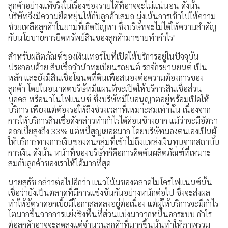
ลูกค้าอย่างแท้จริงในเรื่องของรายได้ที่อาจจะไม่แน่นอน ดังนั้น
บริษัทจึงมีความยืดหยุ่นให้กับลูกค้าเสมอ มุ่งเน้นการเข้าไปให้ความ
ช่วยเหลือลูกค้าในยามที่เกิดปัญหา ซึ่งบริษัทจะไม่ได้ให้ความสำคัญ
กับนโยบายการยึดทรัพย์สินของลูกค้ามาขายทำกำไร"
สำหรับผลิตภัณฑ์ของเงินเทอร์โบที่เปิดให้บริการอยู่ในปัจจุบัน
ประกอบด้วย สินเชื่อจำนำทะเบียนรถยนต์ รถจักรยานยนต์ เป็น
หลัก และยังมีสินเชื่อโฉนดที่ดินเพื่อสนองต่อความต้องการของ
ลูกค้า โดยในอนาคตบริษัทมีแผนที่จะเปิดให้บริการสินเชื่อส่วน
บุคคล หรือนาโนไฟแนนซ์ ซึ่งบริษัทมีใบอนุญาตอยู่พร้อมเปิดให้
บริการ เพียงแต่ต้องรอให้ถึงช่วงเวลาที่เหมาะสมเท่านั้น เนื่องจาก
การให้บริการสินเชื่อดังกล่าวทำกำไรได้ค่อนข้างยาก แม้ว่าจะมีอัตรา
ดอกเบี้ยสูงถึง 33% แต่หนี้สูญเยอะมาก โดยบริษัทมองตนเองเป็นผู้
ให้บริการทางการเงินของคนกลุ่มที่เข้าไม่ถึงแหล่งเงินทุนจากสถาบัน
การเงิน ดังนั้น หน้าที่ของบริษัทก็คือการคิดค้นผลิตภัณฑ์ที่เหมาะ
สมกับลูกค้าของเราให้ได้มากที่สุด
นายสุธัช กล่าวต่อไปอีกว่า แนวโน้มของตลาดไมโครไฟแนนซ์นั้น
เชื่อว่ายังเป็นตลาดที่มีการแข่งขันกันอย่างหนักต่อไป ซึ่งจะส่งผล
ทำให้อัตราดอกเบี้ยมีโอกาสลดลงอยู่ต่อเนื่อง แต่ผู้ให้บริการจะมีกำไร
โตมากขึ้นจากการแย่งชิงพื้นที่ส่วนแบ่งมาจากหนี้นอกระบบ กำไร
ต่อลูกค้าอาจจะลดลงแต่จำนวนลูกค้าที่มากขึ้นนั้นทำให้ภาพรวม