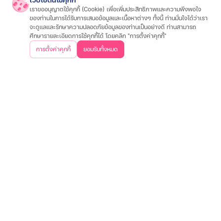
สินเชื่อรถมอเตอร์ไซค์
สินเชื่อรถยนต์
สินเชื่อรถแทรกเตอร์
สินเชื่อโฉนดที่ดิน
เราขออนุญาตใช้คุกกี้ (Cookie) เพื่อเพิ่มประสิทธิภาพและความพึงพอใจ
สนใจประกัน
ของท่านในการได้รับการเสนอข้อมูลและเนื้อหาต่างๆ ทั้งนี้ ท่านมั่นใจได้ว่าเรา
จะดูแลและรักษาความปลอดภัยข้อมูลของท่านเป็นอย่างดี ท่านสามารถ
ประกันรถมอเตอร์ไซค์
ประกันรถยนต์
ประกันสุขภาพและโรคร้ายแรง
ประกันอุ
ศึกษารายละเอียดการใช้คุกกี้ได้ โดยคลิก "การตั้งค่าคุกกี้"
เกี่ยวกับเรา
การตั้งค่าคุกกี้
ยอมรับทั้งหมด
วิสัยทัศน์และพันธกิจ
บริษัทฯ และวัฒนธรรมองค์กร
ประสบการณ์ลูกค้า
คำถา
ข้อมูลต่างๆ
เงื่อนไขการใช้งานเว็บไซต์
การคุ้มครองข้อมูลส่วนบุคคล
ประกาศอัตราดอกเบี
ติดต่อเรา
บริษัท เงินเทอร์โบ จำกัด (มหาชน)
สำนักงานใหญ่
500 หมู่ 3 ถนนติวานนท์ ตำบลบ้านใหม่ อำเภอปากเกร็ด
จังหวัดนนทบุรี 11120
02-857-8888
ค้นหาสาขาใกล้คุณ
ดาวน์โหลดแอปพลิเคชันเงินเทอร์โบ