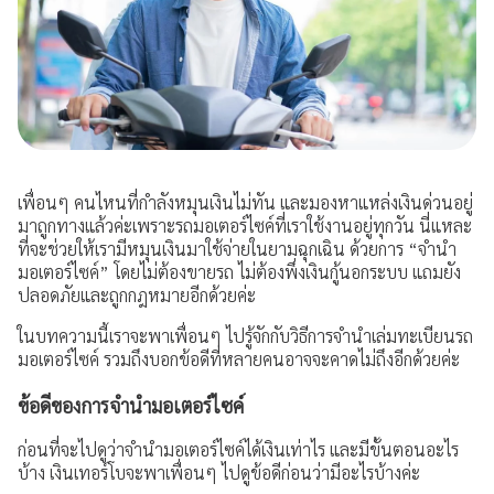
ประสบการณ์ลูกค้า
คำถามที่พบบ่อย
ร่วมงานกับเรา
เรื่องราวใหม่ๆ
เพื่อนๆ คนไหนที่กำลังหมุนเงินไม่ทัน และมองหาแหล่งเงินด่วนอยู่
มาถูกทางแล้วค่ะเพราะรถมอเตอร์ไซค์ที่เราใช้งานอยู่ทุกวัน นี่แหละ
ข่าวสาร กิจกรรม และโปรโมชัน
ที่จะช่วยให้เรามีหมุนเงินมาใช้จ่ายในยามฉุกเฉิน ด้วยการ “จำนำ
มอเตอร์ไซค์” โดยไม่ต้องขายรถ ไม่ต้องพึ่งเงินกู้นอกระบบ แถมยัง
วิดีโอเงินเทอร์โบ
ปลอดภัยและถูกกฎหมายอีกด้วยค่ะ
ในบทความนี้เราจะพาเพื่อนๆ ไปรู้จักกับวิธีการจำนำเล่มทะเบียนรถ
ข้อมูลต่างๆ
มอเตอร์ไซค์ รวมถึงบอกข้อดีที่หลายคนอาจจะคาดไม่ถึงอีกด้วยค่ะ
เงื่อนไขการใช้งานเว็บไซต์
ข้อดีของการจำนำมอเตอร์ไซค์
การคุ้มครองข้อมูลส่วนบุคคล
ก่อนที่จะไปดูว่าจำนำมอเตอร์ไซค์ได้เงินเท่าไร และมีขั้นตอนอะไร
บ้าง เงินเทอร์โบจะพาเพื่อนๆ ไปดูข้อดีก่อนว่ามีอะไรบ้างค่ะ
ประกาศดอกเบี้ยและค่าธรรมเนียม