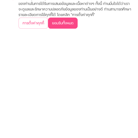
ของท่านในการได้รับการเสนอข้อมูลและเนื้อหาต่างๆ ทั้งนี้ ท่านมั่นใจได้ว่าเรา
จะดูแลและรักษาความปลอดภัยข้อมูลของท่านเป็นอย่างดี ท่านสามารถศึกษา
ประกันรถมอเตอร์ไซค์
ประกันรถยนต์
ประกันสุขภาพและโรคร้ายแรง
ประกันอุ
เกี่ยวกับเรา
รายละเอียดการใช้คุกกี้ได้ โดยคลิก "การตั้งค่าคุกกี้"
การตั้งค่าคุกกี้
ยอมรับทั้งหมด
วิสัยทัศน์และพันธกิจ
บริษัทฯ และวัฒนธรรมองค์กร
ประสบการณ์ลูกค้า
คำถา
ข้อมูลต่างๆ
เงื่อนไขการใช้งานเว็บไซต์
การคุ้มครองข้อมูลส่วนบุคคล
ประกาศอัตราดอกเบี
ติดต่อเรา
บริษัท เงินเทอร์โบ จำกัด (มหาชน)
สำนักงานใหญ่
500 หมู่ 3 ถนนติวานนท์ ตำบลบ้านใหม่ อำเภอปากเกร็ด
จังหวัดนนทบุรี 11120
02-857-8888
ค้นหาสาขาใกล้คุณ
ดาวน์โหลดแอปพลิเคชันเงินเทอร์โบ