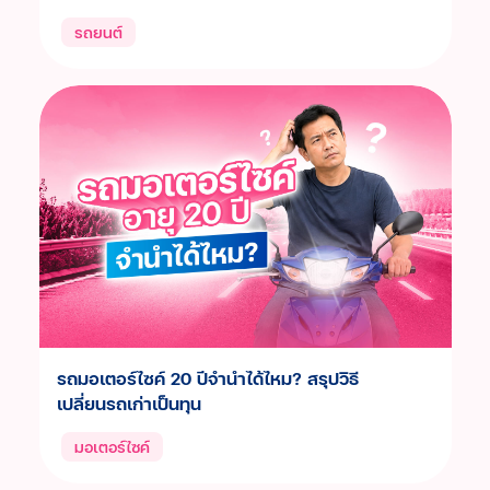
รถยนต์
ประสบการณ์ลูกค้า
คำถามที่พบบ่อย
ร่วมงานกับเรา
เรื่องราวใหม่ๆ
ข่าวสาร กิจกรรม และโปรโมชัน
วิดีโอเงินเทอร์โบ
ข้อมูลต่างๆ
รถมอเตอร์ไซค์ 20 ปีจำนำได้ไหม? สรุปวิธี
เงื่อนไขการใช้งานเว็บไซต์
เปลี่ยนรถเก่าเป็นทุน
การคุ้มครองข้อมูลส่วนบุคคล
มอเตอร์ไซค์
ประกาศดอกเบี้ยและค่าธรรมเนียม