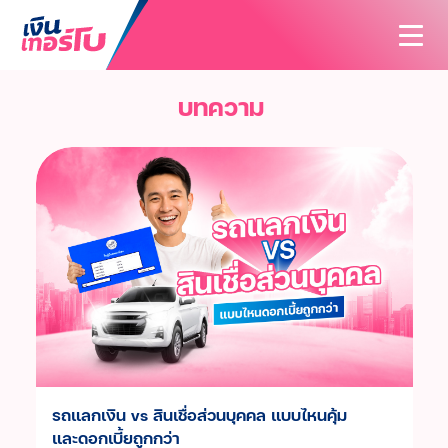
บทความ
สนใจสินเชื่อ
สนใจประกัน
สินเชื่อทั้งหมด
บทความ
ประกันทั้งหมด
สินเชื่อรถมอเตอร์ไซค์
ค้นหาสาขา
ประกันรถมอเตอร์ไซค์
สินเชื่อรถยนต์
นักลงทุนสัมพันธ์
ประกันรถยนต์
สินเชื่อรถแทรกเตอร์
เกี่ยวกับเรา
ประกันสุขภาพและโรคร้ายแรง
สินเชื่อโฉนดที่ดิน
ติดต่อเรา
รู้จักเงินเทอร์โบ
ประกันอุบัติเหตุ
วิสัยทัศน์และพันธกิจ
รถแลกเงิน vs สินเชื่อส่วนบุคคล แบบไหนคุ้ม
ประกันบ้านและคอนโด
และดอกเบี้ยถูกกว่า
บริษัทฯ และวัฒนธรรมองค์กร