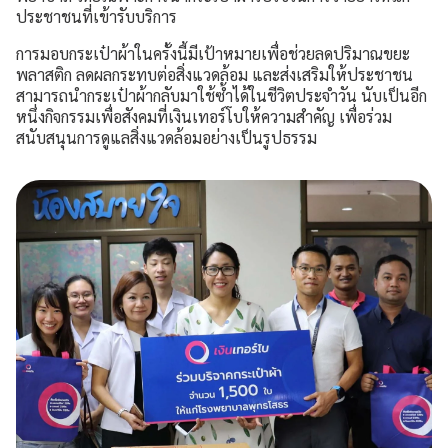
ประชาชนที่เข้ารับบริการ
ประสบการณ์ลูกค้า
การมอบกระเป๋าผ้าในครั้งนี้มีเป้าหมายเพื่อช่วยลดปริมาณขยะ
พลาสติก ลดผลกระทบต่อสิ่งแวดล้อม และส่งเสริมให้ประชาชน
คำถามที่พบบ่อย
สามารถนำกระเป๋าผ้ากลับมาใช้ซ้ำได้ในชีวิตประจำวัน นับเป็นอีก
หนึ่งกิจกรรมเพื่อสังคมที่เงินเทอร์โบให้ความสำคัญ เพื่อร่วม
ร่วมงานกับเรา
สนับสนุนการดูแลสิ่งแวดล้อมอย่างเป็นรูปธรรม
เรื่องราวใหม่ๆ
ข่าวสาร กิจกรรม และโปรโมชัน
วิดีโอเงินเทอร์โบ
ข้อมูลต่างๆ
เงื่อนไขการใช้งานเว็บไซต์
การคุ้มครองข้อมูลส่วนบุคคล
ประกาศดอกเบี้ยและค่าธรรมเนียม