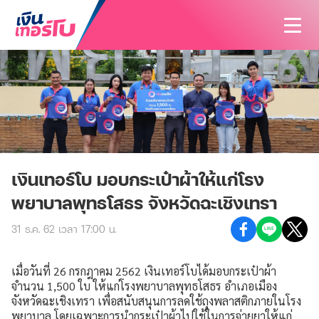
สนใจสินเชื่อ
สนใจประกัน
สินเชื่อทั้งหมด
บทความ
ประกันทั้งหมด
สินเชื่อรถมอเตอร์ไซค์
ค้นหาสาขา
ประกันรถมอเตอร์ไซค์
สินเชื่อรถยนต์
เงินเทอร์โบ มอบกระเป๋าผ้าให้แก่โรง
นักลงทุนสัมพันธ์
พยาบาลพุทธโสธร จังหวัดฉะเชิงเทรา
ประกันรถยนต์
สินเชื่อรถแทรกเตอร์
เกี่ยวกับเรา
31 ธ.ค. 62 เวลา 17:00 น.
ประกันสุขภาพและโรคร้ายแรง
สินเชื่อโฉนดที่ดิน
ติดต่อเรา
รู้จักเงินเทอร์โบ
ประกันอุบัติเหตุ
เมื่อวันที่ 26 กรกฎาคม 2562 เงินเทอร์โบได้มอบกระเป๋าผ้า
วิสัยทัศน์และพันธกิจ
จำนวน 1,500 ใบ ให้แก่โรงพยาบาลพุทธโสธร อำเภอเมือง
ประกันบ้านและคอนโด
จังหวัดฉะเชิงเทรา เพื่อสนับสนุนการลดใช้ถุงพลาสติกภายในโรง
บริษัทฯ และวัฒนธรรมองค์กร
พยาบาล โดยเฉพาะการนำกระเป๋าผ้าไปใช้ในการจ่ายยาให้แก่