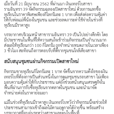
เมื่อวันที่ 21 มิถุนายน 2562 ที่ผ่านมา เงินเทอร์โบสาขา
รามอินทรา 39 จัดกิจกรรมฉลองเปิดสาขาใหม่ ด้วยการแลกซื้อ
ประสบการณ์ลูกค้า
ทุเรียนในราคาพิเศษเพียงกิโลกรัมละ 1 บาท เพื่อส่งต่อความคุ้มค่า
ให้กับพ่อแม่พี่น้องในชุมชน และช่วยลดภาระค่าใช้จ่ายในช่วงที่
คำถามที่พบบ่อย
ทุเรียนมีราคาสูง
ร่วมงานกับเรา
บรรยากาศบริเวณหน้าสาขารามอินทรา 39 เป็นไปอย่างคึกคัก โดย
มีประชาชนในพื้นที่ให้ความสนใจเข้าร่วมกิจกรรมเป็นจำนวนมาก
เรื่องราวใหม่ๆ
ส่งผลให้ทุเรียนกว่า 100 กิโลกรัม ถูกจำหน่ายหมดภายในเวลาเพียง
3 ชั่วโมง สะท้อนถึงการตอบรับที่ดีจากชุมชนใกล้เคียงสาขา
ข่าวสาร กิจกรรม และโปรโมชัน
สนับสนุนชุมชนผ่านกิจกรรมเปิดสาขาใหม่
วิดีโอเงินเทอร์โบ
กิจกรรมขายทุเรียนกิโลกรัมละ 1 บาท จัดขึ้นจากความตั้งใจของเงิน
เทอร์โบที่ต้องการเป็นส่วนหนึ่งในการดูแลชุมชนรอบสาขา ไม่เพียง
ข้อมูลต่างๆ
มอบความคุ้มค่าให้กับประชาชน แต่ยังช่วยสนับสนุนเศรษฐกิจใน
พื้นที่ผ่านการรับซื้อทุเรียนจากตลาดในชุมชน และนำมาจัด
เงื่อนไขการใช้งานเว็บไซต์
จำหน่ายต่อในราคาย่อมเยา
การคุ้มครองข้อมูลส่วนบุคคล
แม้ในช่วงที่ทุเรียนมีราคาสูง เงินเทอร์โบหวังว่ากิจกรรมนี้จะช่วยให้
ประชาชนสามารถเข้าถึงผลไม้ตามฤดูกาลได้ง่ายขึ้น พร้อมสร้าง
ประกาศดอกเบี้ยและค่าธรรมเนียม
บรรยากาศที่อบอุ่นระหว่างสาขาและคนในพื้นที่