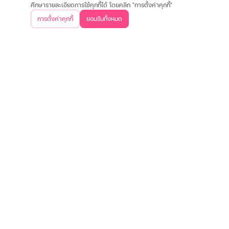
ศึกษารายละเอียดการใช้คุกกี้ได้ โดยคลิก "การตั้งค่าคุกกี้"
เกี่ยวกับเรา
การตั้งค่าคุกกี้
ยอมรับทั้งหมด
วิสัยทัศน์และพันธกิจ
บริษัทฯ และวัฒนธรรมองค์กร
ประสบการณ์ลูกค้า
คำถา
ข้อมูลต่างๆ
เงื่อนไขการใช้งานเว็บไซต์
การคุ้มครองข้อมูลส่วนบุคคล
ประกาศอัตราดอกเบี
ติดต่อเรา
บริษัท เงินเทอร์โบ จำกัด (มหาชน)
สำนักงานใหญ่
500 หมู่ 3 ถนนติวานนท์ ตำบลบ้านใหม่ อำเภอปากเกร็ด
จังหวัดนนทบุรี 11120
02-857-8888
ค้นหาสาขาใกล้คุณ
ดาวน์โหลดแอปพลิเคชันเงินเทอร์โบ
เงื่อนไขการใช้งานเว็บไซต์
การคุ้มครองข้อมูลส่วนบุคคล