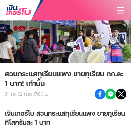
สนใจสินเชื่อ
สนใจประกัน
สินเชื่อทั้งหมด
บทความ
ประกันทั้งหมด
สินเชื่อรถมอเตอร์ไซค์
ค้นหาสาขา
ประกันรถมอเตอร์ไซค์
สินเชื่อรถยนต์
สวนกระแสทุเรียนแพง ขายทุเรียน กก.ละ
นักลงทุนสัมพันธ์
1 บาท! เท่านั้น
ประกันรถยนต์
สินเชื่อรถแทรกเตอร์
เกี่ยวกับเรา
31 ธ.ค. 62 เวลา 17:00 น.
ประกันสุขภาพและโรคร้ายแรง
สินเชื่อโฉนดที่ดิน
ติดต่อเรา
รู้จักเงินเทอร์โบ
ประกันอุบัติเหตุ
เงินเทอร์โบ สวนกระแสทุเรียนแพง ขายทุเรียน
วิสัยทัศน์และพันธกิจ
กิโลกรัมละ 1 บาท
ประกันบ้านและคอนโด
บริษัทฯ และวัฒนธรรมองค์กร