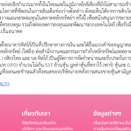
รายย่อยอีกจำนวนมากทั้งในไทยและในภูมิภาคใกล้เคียงที่ยังไม่สามารถเข้า
ห็นโอกาสที่ชัดเจนในการเติมเต็มช่องว่างดังกล่าว ดังจะเห็นได้จากการเติบโ
จึงวางแผนจะระดมทุนในตลาดหลักทรัพย์ฯ ครั้งนี้ เพื่อสนับสนุนการขยายธุ
ที่ครอบคลุม รวมถึงต่อยอดการลงทุนและพัฒนาระบบเทคโนโลยี เพื่อรับมื
ลงไปในอนาคต
ด้แต่งตั้งธนาคารทิสโก้เป็นที่ปรึกษาทางการเงิน และได้ยื่นแบบคำขออนุ
ลักทรัพย์ (ไฟลิ่ง) ต่อสำนักงานคณะกรรมการกำกับหลักทรัพย์และตลาดหล
บล.) กสิกรไทย และ บล.ทิสโก้ เป็นผู้จัดการการจัดจำหน่ายและรับประกันก
ก (IPO) จำนวนไม่เกิน 537 ล้านหุ้น มูลค่าหุ้นที่ตราไว้ (พาร์) หุ้นละ 
ี่ออกและชำระแล้วทั้งหมดของบริษัทภายหลังการเสนอขายหุ้นสามัญครั้
EALTH
เกี่ยวกับเรา
ข้อมูลต่างๆ
วิสัยทัศน์และพันธกิจ
เงื่อนไขการใช้งานเว็บ
บริษัทฯ และวัฒนธรรมองค์กร
การคุ้มครองข้อมูลส่