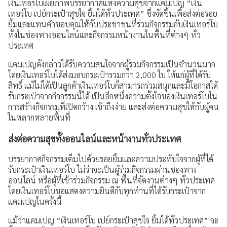
เงินเทอร์โบเผยภาพบรรยากาศแห่งความสุขจากแคมเปญ “เงิน
เทอร์โบ เปย์กระเป๋าสุขใจ ยิ้มได้ทั่วประเทศ” ซึ่งจัดขึ้นเพื่อส่งต่อรอย
ประสบการณ์ลูกค้า
ยิ้มและแทนคำขอบคุณให้กับประชาชนที่ร่วมกิจกรรมกับเงินเทอร์โบ
ทั้งในช่องทางออนไลน์และกิจกรรมหน้างานในพื้นที่ต่างๆ ทั่ว
คำถามที่พบบ่อย
ประเทศ
ร่วมงานกับเรา
แคมเปญดังกล่าวได้รับความสนใจจากผู้ร่วมกิจกรรมเป็นจำนวนมาก
โดยเงินเทอร์โบได้ส่งมอบกระเป๋ารวมกว่า 2,000 ใบ ให้แก่ผู้ที่ได้รับ
สิทธิ์ แม้ไม่ได้เป็นลูกค้าเงินเทอร์โบก็สามารถร่วมสนุกและมีโอกาสได้
เรื่องราวใหม่ๆ
รับกระเป๋าจากกิจกรรมนี้ได้ เป็นอีกหนึ่งความตั้งใจของเงินเทอร์โบใน
การสร้างกิจกรรมที่เปิดกว้าง เข้าถึงง่าย และส่งต่อความสุขให้กับผู้คน
ข่าวสาร กิจกรรม และโปรโมชัน
ในหลากหลายพื้นที่
วิดีโอเงินเทอร์โบ
ส่งต่อความสุขทั้งออนไลน์และหน้างานทั่วประเทศ
ข้อมูลต่างๆ
บรรยากาศกิจกรรมเต็มไปด้วยรอยยิ้มและความประทับใจจากผู้ที่ได้
รับกระเป๋าเงินเทอร์โบ ไม่ว่าจะเป็นผู้ร่วมกิจกรรมผ่านช่องทาง
เงื่อนไขการใช้งานเว็บไซต์
ออนไลน์ หรือผู้ที่เข้าร่วมกิจกรรม ณ พื้นที่จัดงานต่างๆ ทั่วประเทศ
โดยเงินเทอร์โบขอแสดงความยินดีกับทุกท่านที่ได้รับกระเป๋าจาก
การคุ้มครองข้อมูลส่วนบุคคล
แคมเปญในครั้งนี้
แม้ว่าแคมเปญ “เงินเทอร์โบ เปย์กระเป๋าสุขใจ ยิ้มได้ทั่วประเทศ” จะ
ประกาศดอกเบี้ยและค่าธรรมเนียม