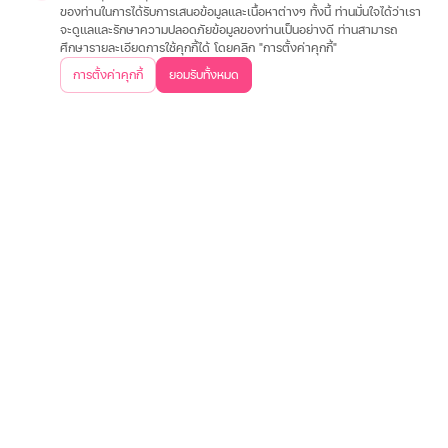
ของท่านในการได้รับการเสนอข้อมูลและเนื้อหาต่างๆ ทั้งนี้ ท่านมั่นใจได้ว่าเรา
จะดูแลและรักษาความปลอดภัยข้อมูลของท่านเป็นอย่างดี ท่านสามารถ
ประกันรถมอเตอร์ไซค์
ประกันรถยนต์
ประกันสุขภาพและโรคร้ายแรง
ประกันอุ
ศึกษารายละเอียดการใช้คุกกี้ได้ โดยคลิก "การตั้งค่าคุกกี้"
เกี่ยวกับเรา
การตั้งค่าคุกกี้
ยอมรับทั้งหมด
วิสัยทัศน์และพันธกิจ
บริษัทฯ และวัฒนธรรมองค์กร
ประสบการณ์ลูกค้า
คำถา
ข้อมูลต่างๆ
เงื่อนไขการใช้งานเว็บไซต์
การคุ้มครองข้อมูลส่วนบุคคล
ประกาศอัตราดอกเบี
ติดต่อเรา
บริษัท เงินเทอร์โบ จำกัด (มหาชน)
สำนักงานใหญ่
500 หมู่ 3 ถนนติวานนท์ ตำบลบ้านใหม่ อำเภอปากเกร็ด
จังหวัดนนทบุรี 11120
02-857-8888
ค้นหาสาขาใกล้คุณ
ดาวน์โหลดแอปพลิเคชันเงินเทอร์โบ