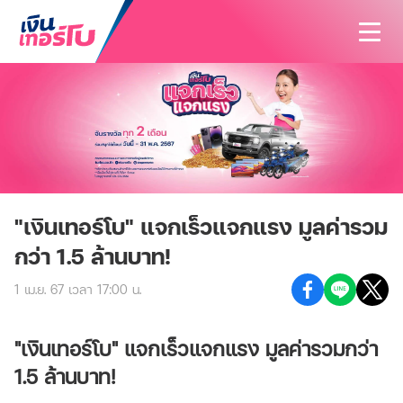
สนใจสินเชื่อ
สนใจประกัน
สินเชื่อทั้งหมด
บทความ
ประกันทั้งหมด
สินเชื่อรถมอเตอร์ไซค์
ค้นหาสาขา
ประกันรถมอเตอร์ไซค์
สินเชื่อรถยนต์
"เงินเทอร์โบ" แจกเร็วแจกแรง มูลค่ารวม
นักลงทุนสัมพันธ์
กว่า 1.5 ล้านบาท!
ประกันรถยนต์
สินเชื่อรถแทรกเตอร์
เกี่ยวกับเรา
1 เม.ย. 67 เวลา 17:00 น.
ประกันสุขภาพและโรคร้ายแรง
สินเชื่อโฉนดที่ดิน
ติดต่อเรา
รู้จักเงินเทอร์โบ
ประกันอุบัติเหตุ
"เงินเทอร์โบ" แจกเร็วแจกแรง มูลค่ารวมกว่า
วิสัยทัศน์และพันธกิจ
1.5 ล้านบาท!
ประกันบ้านและคอนโด
บริษัทฯ และวัฒนธรรมองค์กร