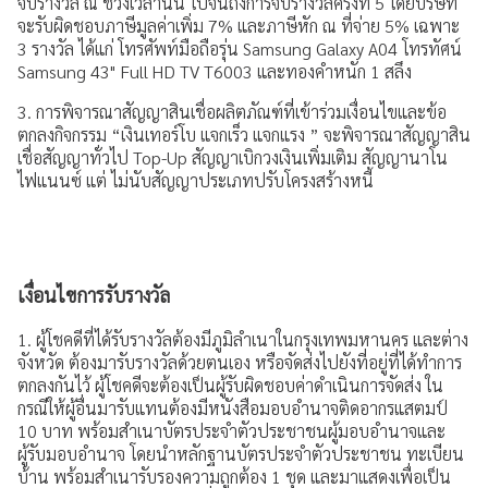
จับรางวัล ณ ช่วงเวลานั้น ไปจนถึงการจับรางวัลครั้งที่ 5 โดยบริษัท
จะรับผิดชอบภาษีมูลค่าเพิ่ม 7% และภาษีหัก ณ ที่จ่าย 5% เฉพาะ
3 รางวัล ได้แก่ โทรศัพท์มือถือรุ่น Samsung Galaxy A04 โทรทัศน์
Samsung 43" Full HD TV T6003 และทองคำหนัก 1 สลึง
3. การพิจารณาสัญญาสินเชื่อผลิตภัณฑ์ที่เข้าร่วมเงื่อนไขและข้อ
ตกลงกิจกรรม “เงินเทอร์โบ แจกเร็ว แจกแรง ” จะพิจารณาสัญญาสิน
เชื่อสัญญาทั่วไป Top-Up สัญญาเบิกวงเงินเพิ่มเติม สัญญานาโน
ไฟแนนซ์ แต่ ไม่นับสัญญาประเภทปรับโครงสร้างหนี้
เงื่อนไขการรับรางวัล
1. ผู้โชคดีที่ได้รับรางวัลต้องมีภูมิลำเนาในกรุงเทพมหานคร และต่าง
จังหวัด ต้องมารับรางวัลด้วยตนเอง หรือจัดส่งไปยังที่อยู่ที่ได้ทำการ
ตกลงกันไว้ ผู้โชคดีจะต้องเป็นผู้รับผิดชอบค่าดำเนินการจัดส่ง ใน
กรณีให้ผู้อื่นมารับแทนต้องมีหนังสือมอบอำนาจติดอากรแสตมป์
10 บาท พร้อมสำเนาบัตรประจำตัวประชาชนผู้มอบอำนาจและ
ผู้รับมอบอำนาจ โดยนำหลักฐานบัตรประจำตัวประชาชน ทะเบียน
บ้าน พร้อมสำเนารับรองความถูกต้อง 1 ชุด และมาแสดงเพื่อเป็น