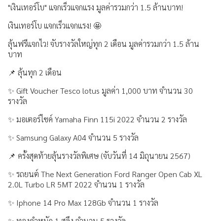
"เงินเทอร์โบ" แจกเร็วแจกแรง มูลค่ารวมกว่า 1.5 ล้านบาท!
ประสบการณ์ลูกค้า
เงินเทอร์โบ แจกเร็วแจกแรง! 🤩
คำถามที่พบบ่อย
ลุ้นฟรีแจกไว! จับรางวัลใหญ่ทุก 2 เดือน มูลค่ารวมกว่า 1.5 ล้าน
บาท
ร่วมงานกับเรา
📌 ลุ้นทุก 2 เดือน
เรื่องราวใหม่ๆ
✨ Gift Voucher Tesco lotus มูลค่า 1,000 บาท จำนวน 30
รางวัล
ข่าวสาร กิจกรรม และโปรโมชัน
✨ มอเตอร์ไซค์ Yamaha Finn 115i 2022 จำนวน 2 รางวัล
วิดีโอเงินเทอร์โบ
✨ Samsung Galaxy A04 จำนวน 5 รางวัล
ข้อมูลต่างๆ
📌 ครั้งสุดท้ายลุ้นรางวัลพิเศษ (จับวันที่ 14 มิถุนายน 2567)
เงื่อนไขการใช้งานเว็บไซต์
✨ รถยนต์ The Next Generation Ford Ranger Open Cab XL
2.0L Turbo LR 5MT 2022 จำนวน 1 รางวัล
การคุ้มครองข้อมูลส่วนบุคคล
✨ Iphone 14 Pro Max 128Gb จำนวน 1 รางวัล
ประกาศดอกเบี้ยและค่าธรรมเนียม
✨ ทองคำหนัก 1 สลึง จำนวน 5 รางวัล