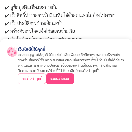
✔️ ดูข้อมูลสินเชื่อและประกัน
✔️ เช็กสิทธิ์ทำรายการรับเงินเพิ่มได้ด้วยตนเองไม่ต้องไปสาขา
✔️ เช็กประวัติการชำระย้อนหลัง
✔️ สร้างคิวอาร์โคดเพื่อใช้สแกนจ่ายเงิน
✔️ มีแจ้งเตือนก่อนครบกำหนดชำระทุกงวด
เว็บไซต์นี้ใช้คุกกี้
ลูกค้าสามารถดาวน์โหลด App เงินเทอร์โบ ได้แล้ววันนี้ ทั้งระบบ
เราขออนุญาตใช้คุกกี้ (Cookie) เพื่อเพิ่มประสิทธิภาพและความพึงพอใจ
iOS และ Android เพื่อให้การใช้บริการสะดวก ง่าย และครบจบในแอ
ของท่านในการได้รับการเสนอข้อมูลและเนื้อหาต่างๆ ทั้งนี้ ท่านมั่นใจได้ว่าเรา
ปเดียว
โหลดเลย
จะดูแลและรักษาความปลอดภัยข้อมูลของท่านเป็นอย่างดี ท่านสามารถ
ศึกษารายละเอียดการใช้คุกกี้ได้ โดยคลิก "การตั้งค่าคุกกี้"
กู้เท่าที่จำเป็นและชำระคืนไหว อัตราดอกเบี้ย 15–24% ต่อปี
การตั้งค่าคุกกี้
ยอมรับทั้งหมด
*เงื่อนไขและการพิจารณาสินเชื่อเป็นไปตามที่บริษัทฯ กำหนด
สนใจสินเชื่อ
สินเชื่อรถมอเตอร์ไซค์
สินเชื่อรถยนต์
สินเชื่อรถแทรกเตอร์
สินเชื่อโฉนดที่ดิน
สนใจประกัน
ประกันรถมอเตอร์ไซค์
ประกันรถยนต์
ประกันสุขภาพและโรคร้ายแรง
ประกันอุ