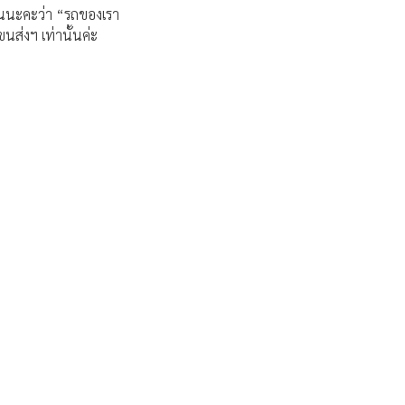
ก่อนนะคะว่า “รถของเรา
ส่งฯ เท่านั้นค่ะ