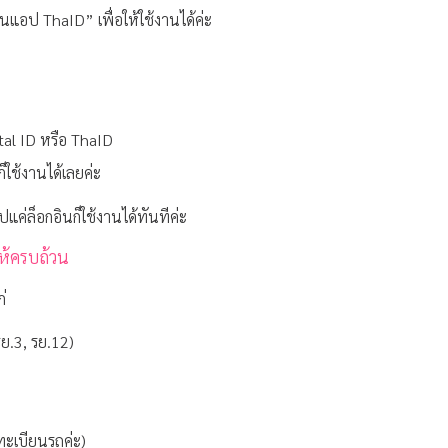
นแอป ThaID” เพื่อให้ใช้งานได้ค่ะ
ital ID หรือ ThaID
ก็ใช้งานได้เลยค่ะ
ไปแค่ล็อกอินก็ใช้งานได้ทันทีค่ะ
ถให้ครบถ้วน
่
ย.3, รย.12)
ดทะเบียนรถค่ะ)