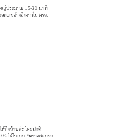
นใหญ่ประมาณ 15-30 นาที
รอกเลขอ้างอิงจากใบ ตรอ.
ให้ถึงบ้านค่ะ โดยปกติ
 EMS ได้ในเมนู “ตรวจสอบผล