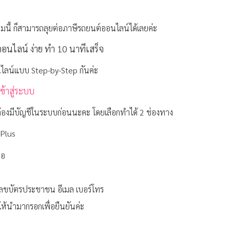
ุ่มนี้ ก็สามารถลุยต่อภาษีรถยนต์ออนไลน์ได้เลยค่ะ
อนไลน์ ง่าย ทำ 10 นาทีเสร็จ
ไลน์แบบ Step-by-Step กันค่ะ
ข้าสู่ระบบ
 ต้องมีบัญชีในระบบก่อนนะคะ โดยเลือกทำได้ 2 ช่องทาง
 Plus
ือ
 เลขบัตรประชาชน อีเมล เบอร์โทร
ให้นำมากรอกเพื่อยืนยันค่ะ