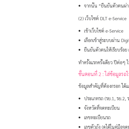
จากนั้น “ยืนยันตัวตนผ่า
(2) เว็บไซต์ DLT e-Service
เข้าเว็บไซต์ e-Service
เลือกเข้าสู่ระบบผ่าน Dig
ยืนยันตัวตนให้เรียบร้อย 
ทำครั้งแรกครั้งเดียว ปีต่อๆ 
ขั้นตอนที่ 2 : ใส่ข้อมูลร
ข้อมูลสำคัญที่ต้องกรอก ได้แก
ประเภทรถ (รย.1, รย.2, ร
จังหวัดที่จดทะเบียน
เลขทะเบียนรถ
เลขตัวถัง (ดูได้ในคู่มือจ