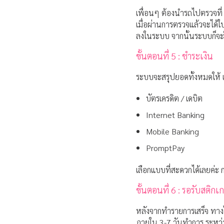
เพื่อนๆ ต้องนำรถไปตรวจที
เมื่อผ่านการตรวจแล้วจะได้
ลงในระบบ จากนั้นระบบก็จะใ
ขั้นตอนที่ 5 : ชำระเงิน
ระบบจะสรุปยอดทั้งหมดให้ 
บัตรเครดิต / เดบิต
Internet Banking
Mobile Banking
PromptPay
เลือกแบบที่สะดวกได้เลยค่ะ ก
ขั้นตอนที่ 6 : รอรับสติก
หลังจากทำรายการเสร็จ ทางไป
ภายใน 3-7 วันทำการ ระหว่