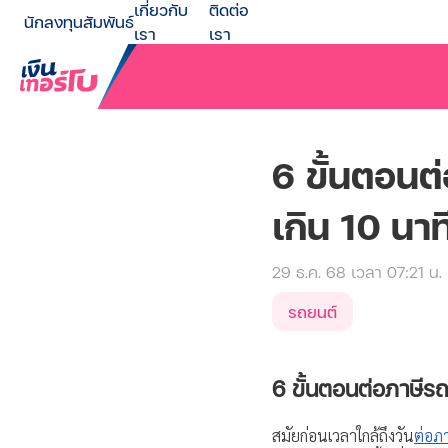
เกี่ยวกับ
ติดต่อ
นักลงทุนสัมพันธ์
เรา
เรา
6 ขั้นตอนต
เกิน 10 นาท
29 ธ.ค. 68 เวลา 07:21 น.
รถยนต์
6 ขั้นตอนต่อภาษีรถ
สมัยก่อนเวลาใกล้ถึงวัน
ต่อภ