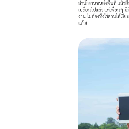
สำนักงานขนส่งพื้นที่ แล้วยื
เปลี่ยนไปแล้ว แค่เพื่อนๆ มี
งาน ไม่ต้องทิ้งไร่สวนให้เงีย
แล้ว!