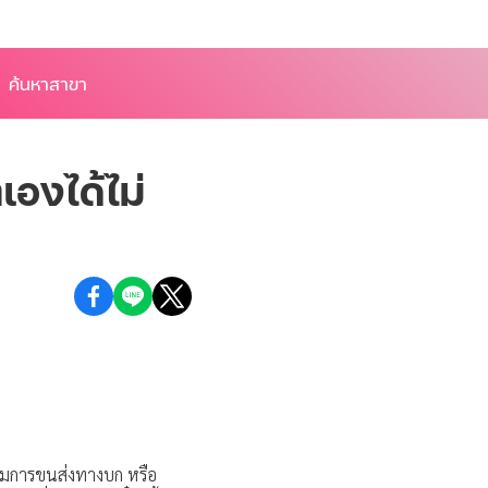
ค้นหาสาขา
เองได้ไม่
กรมการขนส่งทางบก หรือ