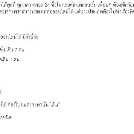
ได้ทุกที่ ทุกเวลา ตลอด 24 ชั่วโมงเลยค่ะ แต่ก่อนเริ่ม เพื่อนๆ ต้องเช็ก
ม?” เพราะบางประเภทต่อออนไลน์ได้ แต่บางประเภทต้องไปทำเรื่องที่ขน
นไลน์ได้ มีดังนี้ค่ะ
ลไม่เกิน 7 คน
ลเกิน 7 คน
ล
้
้ ต้องไปขนส่งฯ เท่านั้น ได้แก่
ุกชนิด