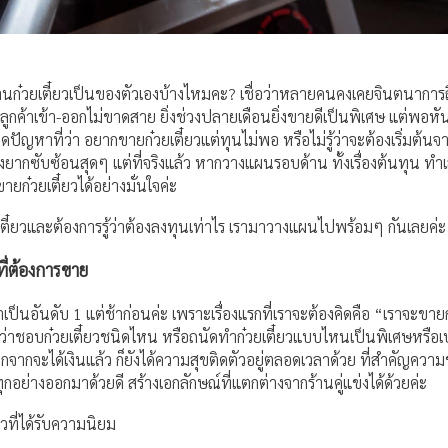
นก๋วยเตี๋ยวเป็นของตัวเองบ้างไหมคะ? เชื่อว่าหลายคนคงเคยจินตนาการถึง
ูกค้าเข้า-ออกไม่ขาดสาย ยิ่งช่วงปลายเดือนยิ่งขายดีเป็นพิเศษ แต่พอห
ัญหาที่ว่า อยากขายก๋วยเตี๋ยวแต่ทุนไม่พอ หรือไม่รู้ว่าจะต้องเริ่มต้นจ
ี่ยุ่งยากซับซ้อนสุดๆ แต่ที่จริงแล้ว หากวางแผนรอบด้าน ทั้งเรื่องต้นทุน 
ายก๋วยเตี๋ยวได้อย่างมั่นใจค่ะ
เตี๋ยวและต้องการรู้ว่าต้องลงทุนเท่าไร เรามาวางแผนไปพร้อมๆ กันเลยค่ะ
ี่ต้องการขาย
เป็นอันดับ 1 แต่ช้าก่อนค่ะ เพราะเรื่องแรกที่เราจะต้องคิดคือ “เราจะขายก๋
่าชอบก๋วยเตี๋ยวชนิดไหน หรือถนัดทำก๋วยเตี๋ยวแบบไหนเป็นพิเศษหรือเ
นอกจากจะได้เงินแล้ว ก็ยังได้ความสุขติดตัวอยู่ตลอดเวลาด้วย ที่สำคัญ
กอย่างออกมาด้วยดี สร้างเอกลักษณ์ที่แตกต่างจากร้านคู่แข่งได้ด้วยค่ะ
วที่ได้รับความนิยม