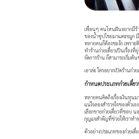
เพื่อนๆ คนไหนฝันอยากมีร้า
ของน้ำซุปโชยมาแตะจมูก มีล
หลายคนก็ต้องชะงัก เพราะติดป
ทำร้านก๋วยเตี๋ยวเป็นเรื่องท
จัดการร้าน ก็สามารถเริ่มต้นข
เอาล่ะ ใครอยากเปิดร้านก๋วย
กำหนดประเภทก๋วยเตี๋ยวท
หลายคนคิดถึงเรื่องเงินทุนมา
แน่ใจลองสำรวจใจของตัวเองว
เลือกขายก๋วยเตี๋ยวที่ชอบ 
กุญแจสำคัญที่ช่วยให้เราทำทุ
ตัวอย่างประเภทของก๋วยเตี๋ย