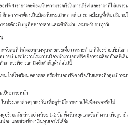
นออฟฟิศ เราอาจจะต้องเน้นความรวดเร็วในการเสิร์ฟ และราคาที่ไม่แพงจ
นนักศึกษา ราคาต้องเป็นมิตรกับกระเป๋าสตางค์ และอาจมีเมนูที่เพิ่มปริมาณ
อาจจะต้องมีเมนูที่หลากหลายและเข้าถึงง่าย เหมาะกับคนทุกวัย
าน
สำหรับคนที่กำลังอยากลงทุนขายก๋วยเตี๋ยว เพราะทำเลที่ดีจะช่วยเพิ่มโอ
ป้าหมายเป็นพนักงานโรงงานหรือพนักงานออฟฟิศ ก็อาจจะเลือกทำเลที่เดินม
ำเล ควรพิจารณาปัจจัยสำคัญดังต่อไปนี้
ช่น ใกล้โรงเรียน ตลาดสด หรือย่านออฟฟิศ หรือเป็นแหล่งที่กลุ่มเป้าหมายท
จนเป็นภาระหนัก
นช่วงเวลาต่างๆ ของวัน เพื่อดูว่ามีโอกาสขายได้เพียงพอหรือไม่
ูบริเวณดังกล่าวอย่างน้อย 1-2 วัน ทั้งวันหยุดและวันทำงาน เพื่อดูว่า
น่อย และช่วยรักษาเงินทุนเอาไว้ได้ค่ะ