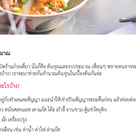
ะมาณ
เปิดร้านก๋วยเตี๋ยว นั่นก็คือ ต้นทุนและงบประมาณ เพื่อนๆ หลายคนอาจจะสง
รบ้าง? เราจะมาช่วยกันคำนวณต้นทุนในเบื้องต้นกันค่ะ
ีอะไรบ้าง?
ขึ้นอยู่กับทำเลและสัญญา แนะนำให้เช่าเป็นสัญญาระยะสั้นก่อน แล้วค่อย
ยว หม้อสเตนเลส เตาแก๊ส โต๊ะ เก้าอี้ จานชาม ตู้แช่วัตถุดิบ
น ผัก เครื่องปรุง
ทุกเดือน เช่น ค่าน้ำ ค่าไฟ ค่าแก๊ส