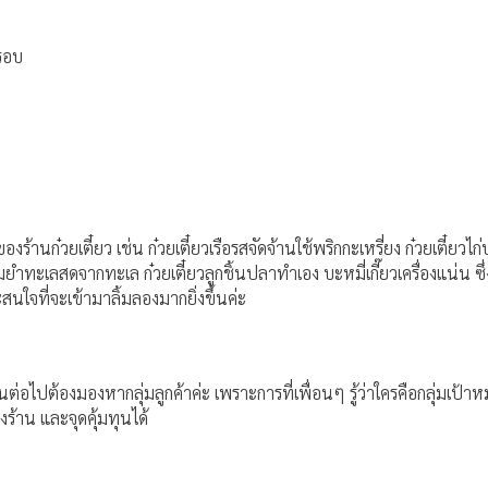
กรอบ
้านก๋วยเตี๋ยว เช่น ก๋วยเตี๋ยวเรือรสจัดจ้านใช้พริกกะเหรี่ยง ก๋วยเตี๋ยวไก่บุ
้มยำทะเลสดจากทะเล ก๋วยเตี๋ยวลูกชิ้นปลาทำเอง บะหมี่เกี๊ยวเครื่องแน่น ซ
นใจที่จะเข้ามาลิ้มลองมากยิ่งขึ้นค่ะ
อนต่อไปต้องมองหากลุ่มลูกค้าค่ะ เพราะการที่เพื่อนๆ รู้ว่าใครคือกลุ่มเป
าน และจุดคุ้มทุนได้