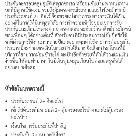
ประกันจะครอบคลุมอุบัติเหตุรถชนรถ หรือชนกับยานพาหนะทาง
บกที่มีคู่กรณีชัดเจน รวมถึงคุ้มครองกรณีรถหายและไฟไหม้ หากมี
ประสบการณ์ลูกค้า
ประกันรถยนต์ 2+ ติดไว้ ก็จะช่วยแบ่งเบาภาระทางการเงินได้เป็น
อย่างดีในกรณีที่มีเหตุสุดวิสัย การทำความเข้าใจขอบเขตการรับ
คำถามที่พบบ่อย
ประกันและเงื่อนไขต่างๆ อย่างรอบคอบ จะช่วยรักษาสิทธิประโยชน์
ของเพื่อนๆ ได้อย่างเต็มที่ สำหรับคนที่มีประสบการณ์ขับขี่หรือใช้
ร่วมงานกับเรา
รถที่ผ่านการใช้งานมาหลายปีและอยากคุมค่าใช้จ่าย การต่อประกัน
ประเภทนี้จะช่วยเซฟเงินในกระเป๋าได้ดีมาก ยิ่งเลือกประกันรถที่มี
เรื่องราวใหม่ๆ
บริการที่สามารถผ่อนชำระได้ จะเป็นอีกตัวช่วยที่ทำให้วางแผนเงิน
ง่ายขึ้น ให้คนทำมาหากินมีเงินทุนหมุนเวียนไปต่อยอดธุรกิจได้
ข่าวสาร กิจกรรม และโปรโมชัน
อย่างสบายใจค่ะ
วิดีโอเงินเทอร์โบ
หัวข้อในบทความนี้
ข้อมูลต่างๆ
ประกันรถยนต์ 2+ คืออะไร?
เงื่อนไขการใช้งานเว็บไซต์
เช็กลิสต์ประกันรถยนต์ 2+ คุ้มครองอะไรบ้าง และไม่คุ้มครอง
อะไรบ้าง
การคุ้มครองข้อมูลส่วนบุคคล
เงื่อนไขการรับประกันที่สำคัญ
ประกาศดอกเบี้ยและค่าธรรมเนียม
ประกันชั้น 2+ เหมาะกับใคร?